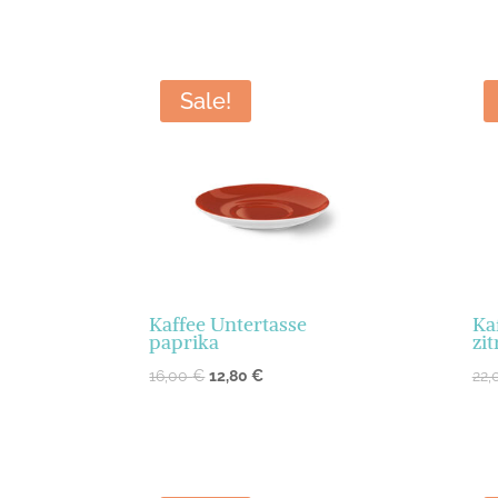
Sale!
Kaffee Untertasse
Ka
paprika
zi
16,00
€
12,80
€
22