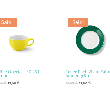
Sale!
Sale!
ffee Obertasse 0,25 l
Teller flach 21 cm Fah
trone
tannengrün
,00
€
17,60
€
22,00
€
17,60
€