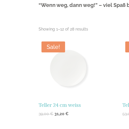
“Wenn weg, dann weg!” – viel Spaß 
Showing 1–12 of 28 results
Sale!
Teller 24 cm weiss
Te
39,00
€
31,20
€
53