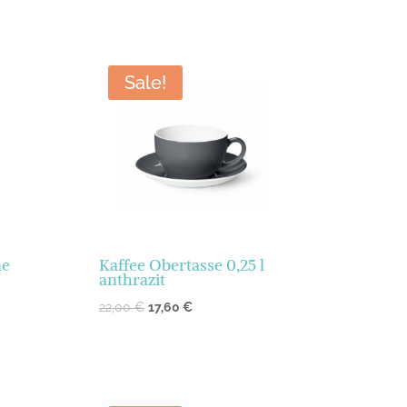
Sale!
ne
Kaffee Obertasse 0,25 l
anthrazit
22,00
€
17,60
€