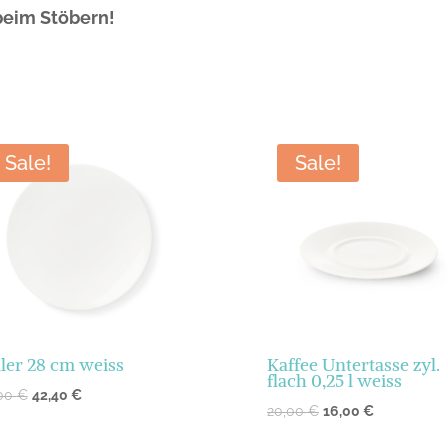
beim Stöbern!
Sale!
Sale!
ller 28 cm weiss
Kaffee Untertasse zyl.
flach 0,25 l weiss
,00
€
42,40
€
20,00
€
16,00
€