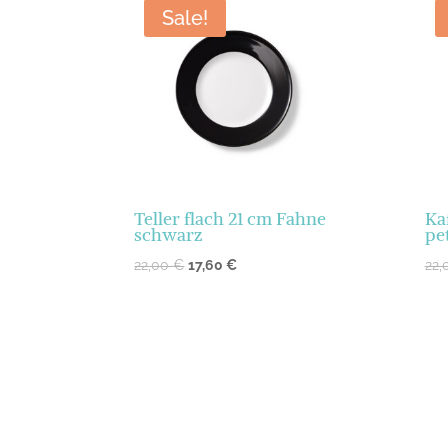
Sale!
Teller flach 21 cm Fahne
Ka
schwarz
pe
22,00
€
17,60
€
22