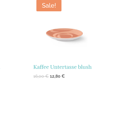
Sale!
l
Kaffee Untertasse blush
16,00
€
12,80
€