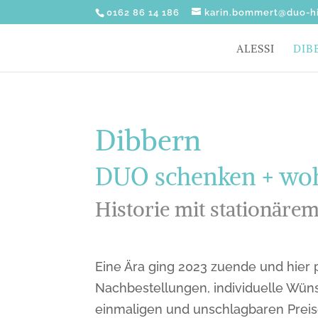
0162 86 14 186
karin.bommert@duo-hi
ALESSI
DIB
Dibbern
DUO schenken + wohn
Historie mit stationäre
Eine Ära ging 2023 zuende und hier 
Nachbestellungen, individuelle Wüns
einmaligen und unschlagbaren Preise