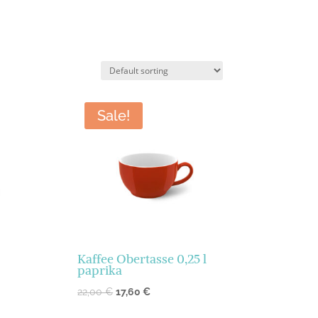
Sale!
Kaffee Obertasse 0,25 l
paprika
22,00
€
17,60
€