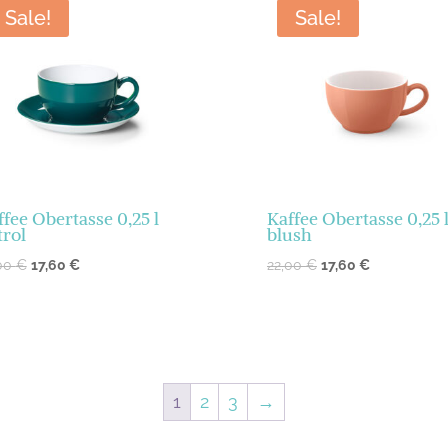
Sale!
Sale!
ffee Obertasse 0,25 l
Kaffee Obertasse 0,25 
trol
blush
,00
€
17,60
€
22,00
€
17,60
€
1
2
3
→