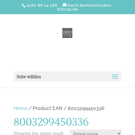
0162 86 14 186
karin.bommert@duo-
hiltrup.de
Seite wählen
Home
/ Product EAN / 8003299450336
8003299450336
Showing the single result