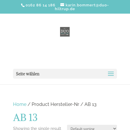
0162 86 14 186
karin.bommert@duo-
hiltrup.de
Seite wählen
Home
/ Product Hersteller-Nr / AB 13
AB 13
Showing the single result