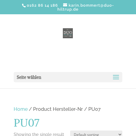
0162 86 14 186
karin.bommert@duo-
hiltrup.de
Seite wählen
Home
/ Product Hersteller-Nr / PU07
PU07
Showing the single result