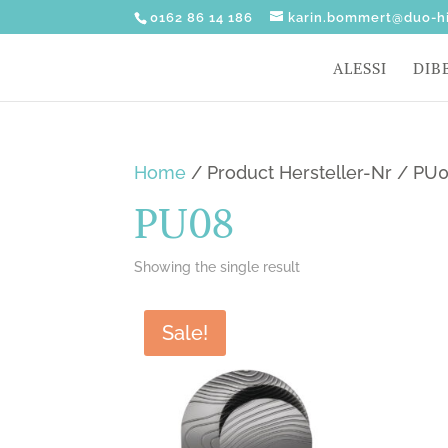
0162 86 14 186
karin.bommert@duo-hi
ALESSI
DIB
Home
/ Product Hersteller-Nr / PU
PU08
Showing the single result
Sale!