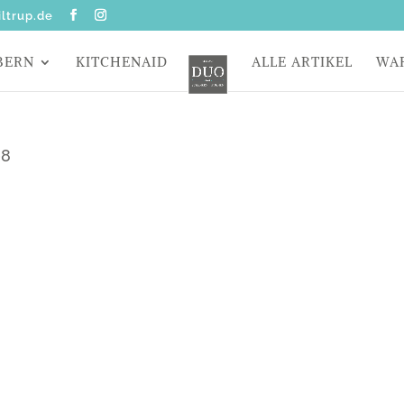
ltrup.de
BERN
KITCHENAID
ALLE ARTIKEL
WA
08