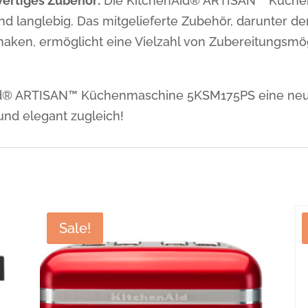
ertiges Zubehör:
Die KitchenAid® ARTISAN™ Küchen
 und langlebig. Das mitgelieferte Zubehör, darunter d
aken, ermöglicht eine Vielzahl von Zubereitungsmög
Aid® ARTISAN™ Küchenmaschine 5KSM175PS eine ne
 und elegant zugleich!
Sale!