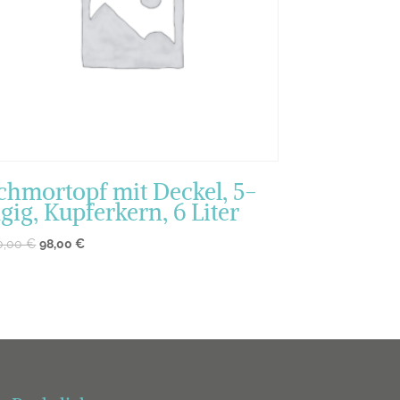
chmortopf mit Deckel, 5-
agig, Kupferkern, 6 Liter
0,00
€
98,00
€