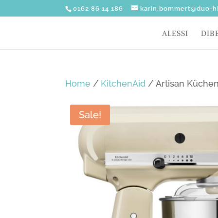
0162 86 14 186
karin.bommert@duo-hi
ALESSI
DIB
Home
/
KitchenAid
/ Artisan Küchen
Sale!