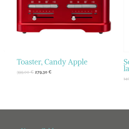
Toaster, Candy Apple
S
l
399,00
€
279,30
€
14