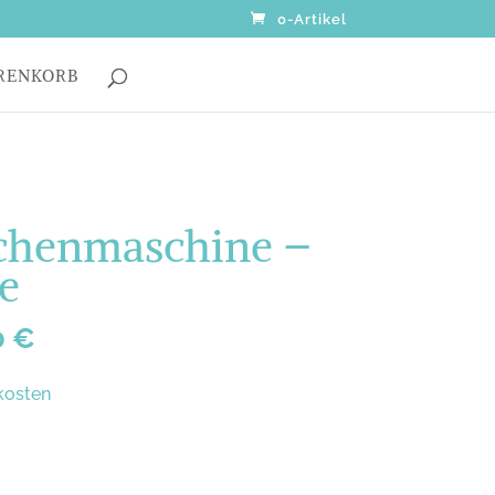
0-Artikel
RENKORB
chenmaschine –
e
0
€
kosten