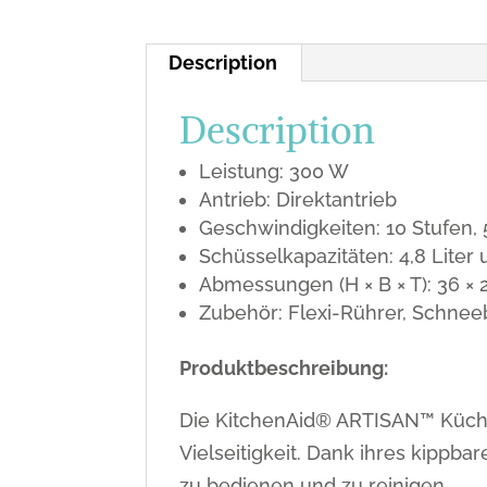
Description
Description
Leistung: 300 W
Antrieb: Direktantrieb
Geschwindigkeiten: 10 Stufen,
Schüsselkapazitäten: 4,8 Liter 
Abmessungen (H × B × T): 36 × 
Zubehör: Flexi-Rührer, Schneeb
Produktbeschreibung:
Die KitchenAid® ARTISAN™ Küche
Vielseitigkeit. Dank ihres kippb
zu bedienen und zu reinigen.