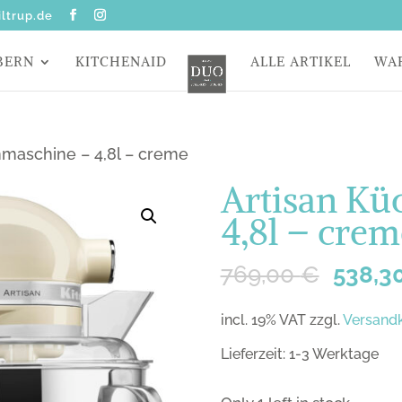
ltrup.de
BERN
KITCHENAID
ALLE ARTIKEL
WA
maschine – 4,8l – creme
Artisan Kü
4,8l – crem
769,00
€
538,3
incl. 19% VAT
zzgl.
Versand
Lieferzeit: 1-3 Werktage