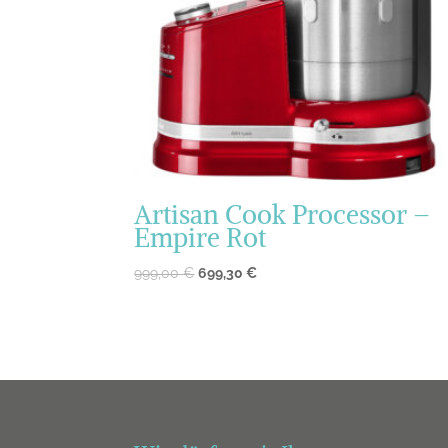
Artisan Cook Processor –
Empire Rot
999,00
€
699,30
€