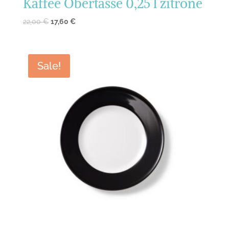
Kaffee Obertasse 0,25 l zitrone
22,00
€
17,60
€
Sale!