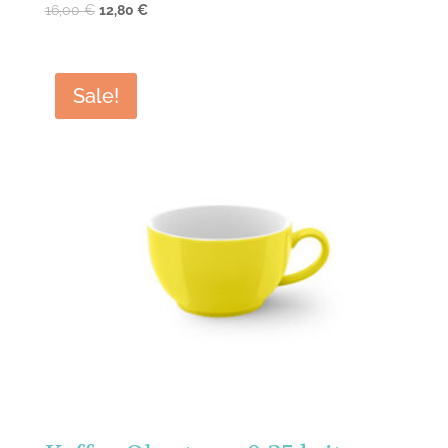
16,00
€
12,80
€
Sale!