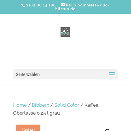
0162 86 14 186
karin.bommert@duo-
hiltrup.de
Seite wählen
Home
/
Dibbern
/
Solid Color
/ Kaffee
Obertasse 0,25 l grau
Sale!