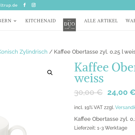
ltrup.de
BERN
KITCHENAID
ALLE ARTIKEL
WA
onisch Zylindrisch
/ Kaffee Obertasse zyl. 0,25 l wei
Kaffee Ober
weiss
30,00
€
24,00
incl. 19% VAT
zzgl.
Versand
Kaffee Obertasse zyl. 0,
Lieferzeit: 1-3 Werktage