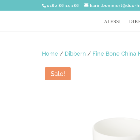
0162 86 14 186
karin.bommert@duo-hi
ALESSI
DIB
Home
/
Dibbern
/
Fine Bone China K
Sale!