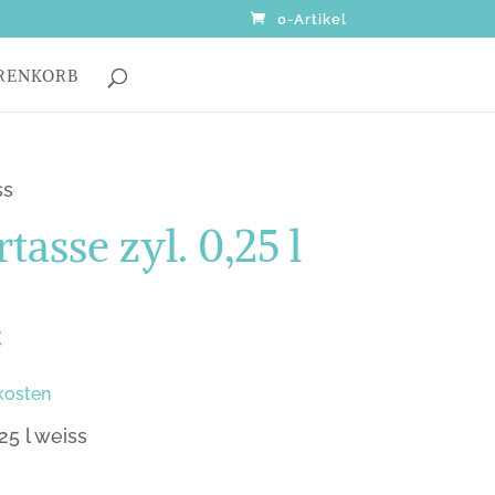
0-Artikel
RENKORB
ss
tasse zyl. 0,25 l
€
kosten
25 l weiss