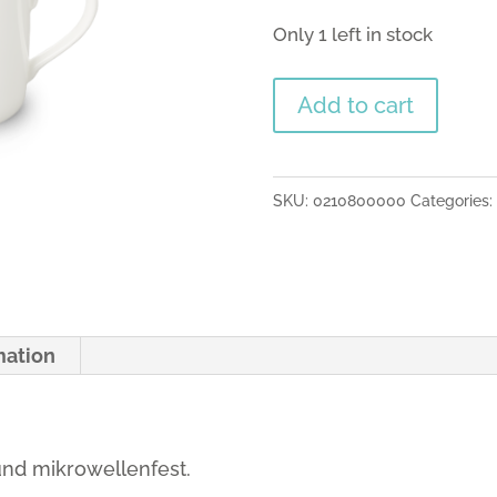
Only 1 left in stock
Kaffee
Add to cart
Obertasse
zyl.
0,25
SKU:
0210800000
Categories:
l
weiss
quantity
mation
nd mikrowellenfest.