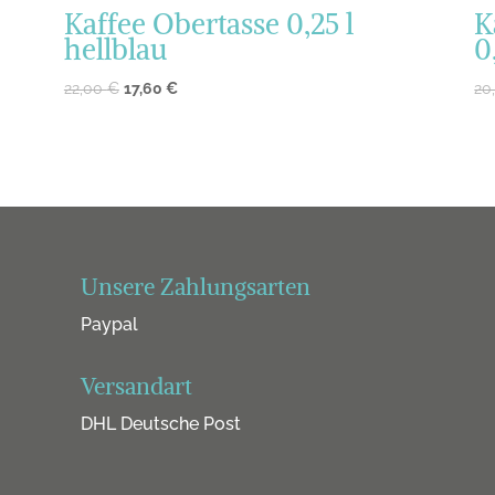
Kaffee Obertasse 0,25 l
K
hellblau
0
22,00
€
17,60
€
20
Unsere Zahlungsarten
Paypal
Versandart
DHL Deutsche Post