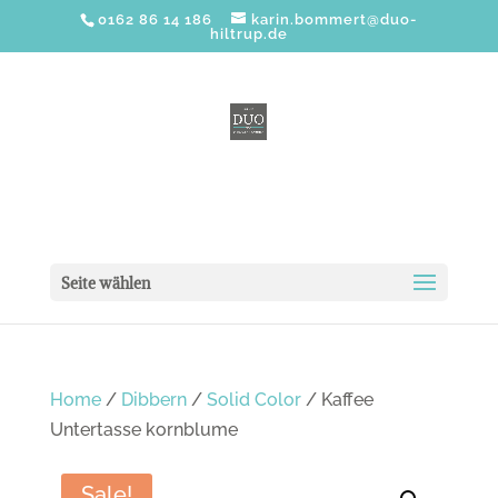
0162 86 14 186
karin.bommert@duo-
hiltrup.de
Seite wählen
Home
/
Dibbern
/
Solid Color
/ Kaffee
Untertasse kornblume
Sale!