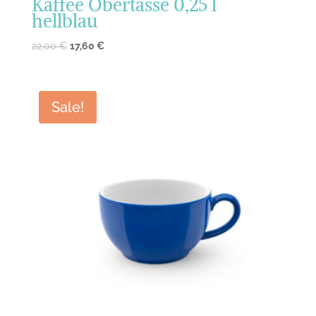
Kaffee Obertasse 0,25 l
hellblau
22,00
€
17,60
€
Sale!