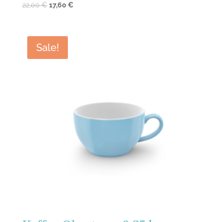
22,00
€
17,60
€
Sale!