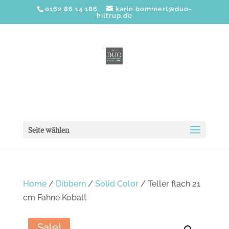
0162 86 14 186
karin.bommert@duo-
hiltrup.de
Seite wählen
Home
/
Dibbern
/
Solid Color
/ Teller flach 21
cm Fahne Kobalt
Sale!