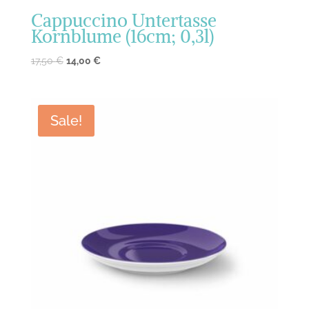
Cappuccino Untertasse
Kornblume (16cm; 0,3l)
17,50
€
14,00
€
Sale!