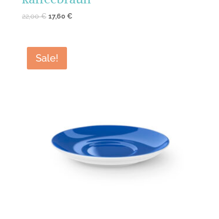
22,00
€
17,60
€
Sale!