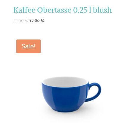
Kaffee Obertasse 0,25 l blush
22,00
€
17,60
€
Sale!