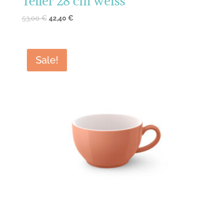
Teller 28 cm weiss
53,00
€
42,40
€
Sale!