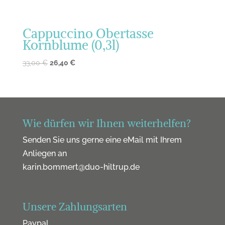
Cappuccino Obertasse
Kornblume (0,3l)
33,00
€
26,40
€
Wie dürfen wir Ihnen weiterhelfen?
Senden Sie uns gerne eine eMail mit Ihrem
Anliegen an
karin.bommert@duo-hiltrup.de
Unsere Zahlungsarten
Paypal