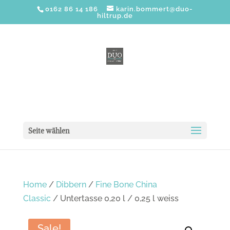
0162 86 14 186
karin.bommert@duo-
hiltrup.de
Seite wählen
Home
/
Dibbern
/
Fine Bone China
Classic
/ Untertasse 0,20 l / 0,25 l weiss
Sale!