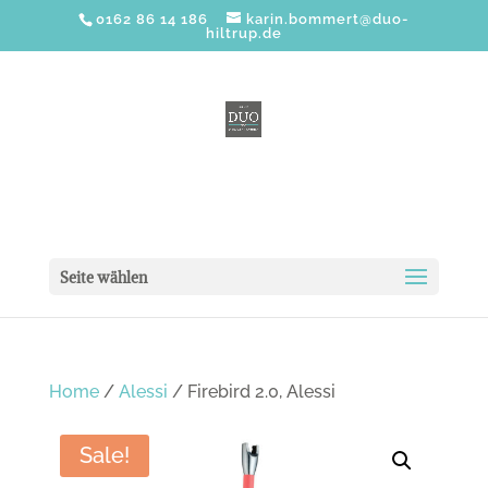
0162 86 14 186
karin.bommert@duo-
hiltrup.de
Seite wählen
Home
/
Alessi
/ Firebird 2.0, Alessi
Sale!