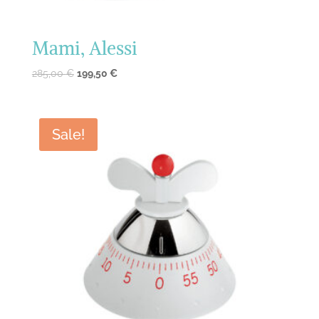
Mami, Alessi
285,00
€
199,50
€
Sale!