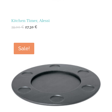
Kitchen Timer, Alessi
39,00
€
27,30
€
Sale!