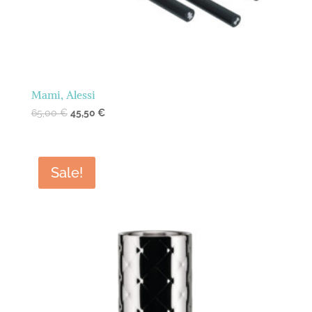
Mami, Alessi
65,00
€
45,50
€
Sale!