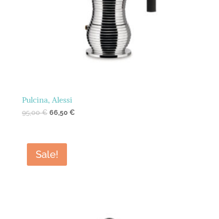
Pulcina, Alessi
95,00
€
66,50
€
Sale!