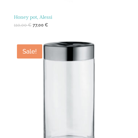
Honey pot, Alessi
110,00
€
77,00
€
Sale!