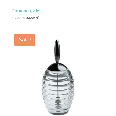
Girotondo, Alessi
45,00
€
31,50
€
Sale!