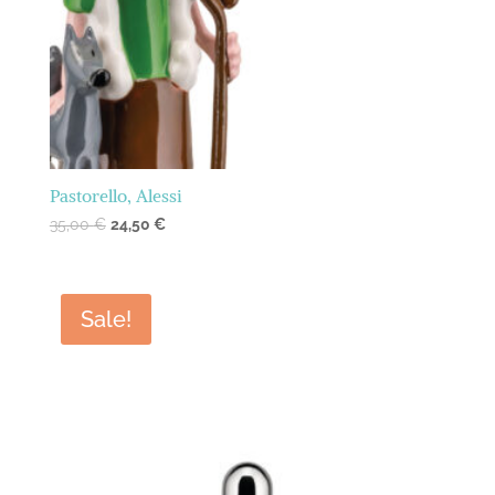
Pastorello, Alessi
35,00
€
24,50
€
Sale!