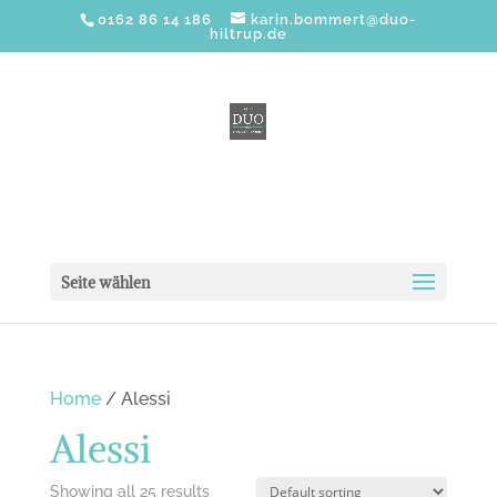
0162 86 14 186
karin.bommert@duo-
hiltrup.de
Seite wählen
Home
/ Alessi
Alessi
Showing all 25 results