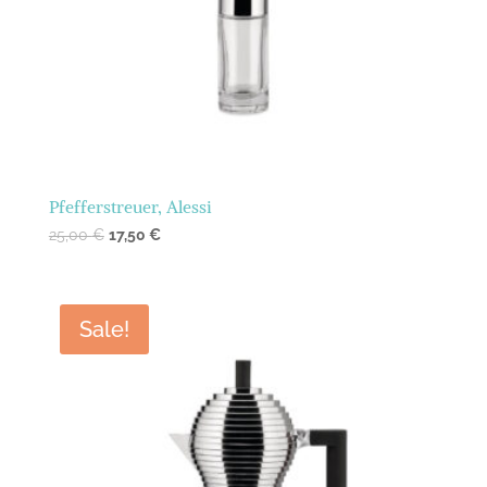
Pfefferstreuer, Alessi
25,00
€
17,50
€
Sale!