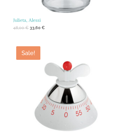
Julieta, Alessi
48,00
€
33,60
€
Sale!