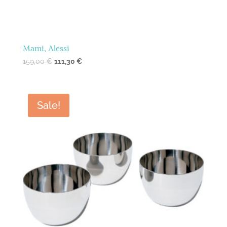
Mami, Alessi
159,00
€
111,30
€
Sale!