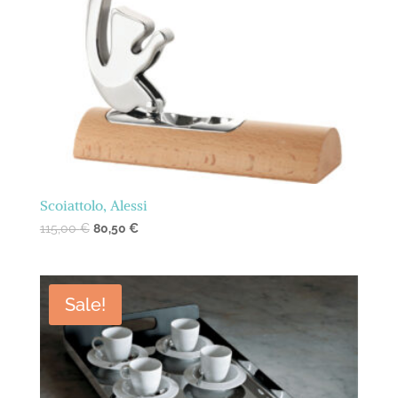
Scoiattolo, Alessi
115,00
€
80,50
€
Sale!