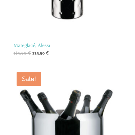
Mateglacé, Alessi
165,00
€
115,50
€
Sale!