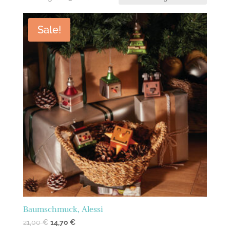
Sale!
Baumschmuck, Alessi
21,00
€
14,70
€