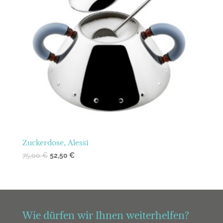
Zuckerdose, Alessi
75,00
€
52,50
€
Wie dürfen wir Ihnen weiterhelfen?