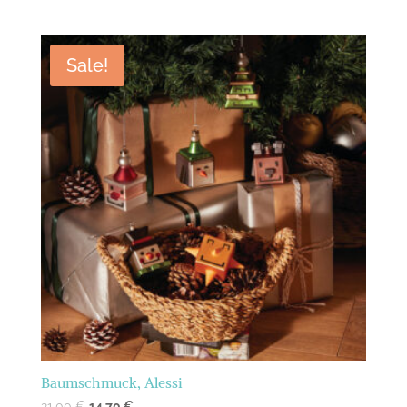
Sale!
Baumschmuck, Alessi
21,00
€
14,70
€