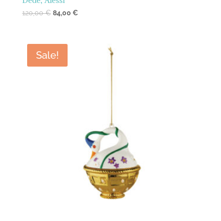
Dédé, Alessi
120,00
€
84,00
€
Sale!