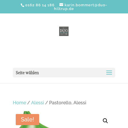
0162 86 14 186
karin.bommert@duo-
hiltrup.de
Seite wählen
Home
/
Alessi
/ Pastorello, Alessi
Sale!