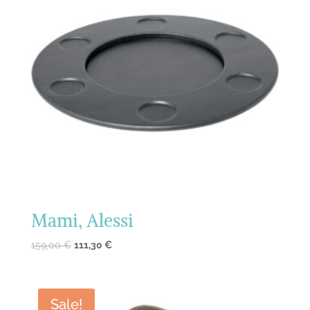
Mami, Alessi
159,00
€
111,30
€
Sale!