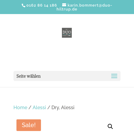
0162 86 14 186
karin.bommert@duo-
hiltrup.de
Seite wählen
Home
/
Alessi
/ Dry, Alessi
Sale!