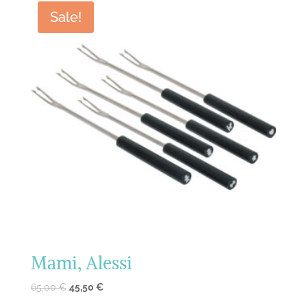
Sale!
Mami, Alessi
65,00
€
45,50
€